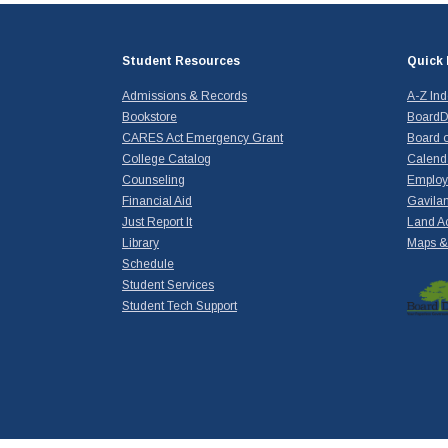
Student Resources
Quick 
Admissions & Records
A-Z In
Bookstore
BoardD
CARES Act Emergency Grant
Board o
College Catalog
Calend
Counseling
Emplo
Financial Aid
Gavilan
Just Report It
Land A
Library
Maps & 
Schedule
Student Services
Student Tech Support