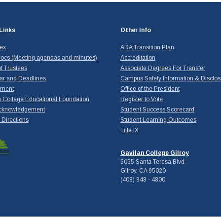
Links
Other Info
dex
ADA Transition Plan
ocs (Meeting agendas and minutes)
Accreditation
f Trustees
Associate Degrees For Transfer
ar and Deadlines
Campus Safety Information & Disclos
yment
Office of the President
 College Educational Foundation
Register to Vote
cknowledgement
Student Success Scorecard
Directions
Student Learning Outcomes
Title IX
Gavilan College Gilroy
5055 Santa Teresa Blvd
Gilroy, CA 95020
(408) 848 - 4800