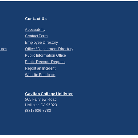
Contact Us
Accessibility
Contact Form
Employee Directory
ures
Office / Department Directory
Public Information Office
Public Records Request
Report an Incident
Website Feedback
Gavilan College Hollister
505 Fairview Road
Hollister, CA 95023
(831) 636-3783