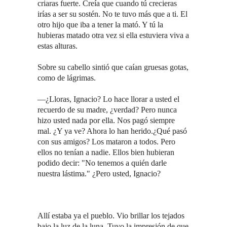
criaras fuerte. Creía que cuando tú crecieras
irías a ser su sostén. No te tuvo más que a ti. El
otro hijo que iba a tener la mató. Y tú la
hubieras matado otra vez si ella estuviera viva a
estas alturas.
Sobre su cabello sintió que caían gruesas gotas,
como de lágrimas.
—¿Lloras, Ignacio? Lo hace llorar a usted el
recuerdo de su madre, ¿verdad? Pero nunca
hizo usted nada por ella. Nos pagó siempre
mal. ¿Y ya ve? Ahora lo han herido.¿Qué pasó
con sus amigos? Los mataron a todos. Pero
ellos no tenían a nadie. Ellos bien hubieran
podido decir: "No tenemos a quién darle
nuestra lástima." ¿Pero usted, Ignacio?
Allí estaba ya el pueblo. Vio brillar los tejados
bajo la luz de la luna. Tuvo la impresión de que