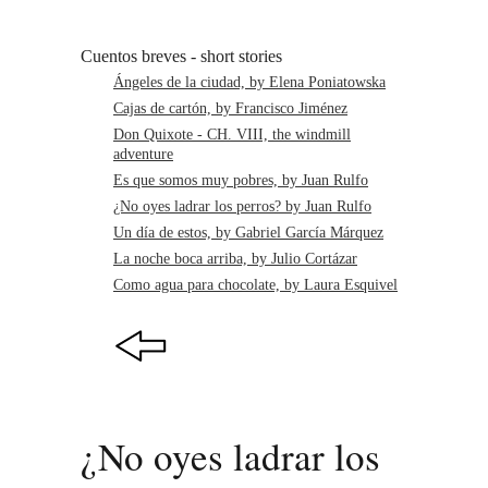
Cuentos breves - short stories
Ángeles de la ciudad, by Elena Poniatowska
Cajas de cartón, by Francisco Jiménez
Don Quixote - CH. VIII, the windmill
adventure
Es que somos muy pobres, by Juan Rulfo
¿No oyes ladrar los perros? by Juan Rulfo
Un día de estos, by Gabriel García Márquez
La noche boca arriba, by Julio Cortázar
Como agua para chocolate, by Laura Esquivel
¿No oyes ladrar los